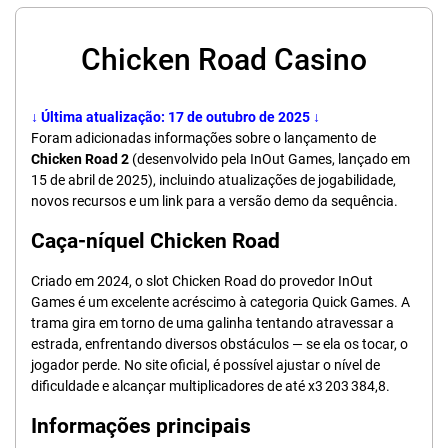
Chicken Road Casino
↓ Última atualização: 17 de outubro de 2025 ↓
Foram adicionadas informações sobre o lançamento de
Chicken Road 2
(desenvolvido pela InOut Games, lançado em
15 de abril de 2025), incluindo atualizações de jogabilidade,
novos recursos e um link para a versão demo da sequência.
Caça-níquel Chicken Road
Criado em 2024, o slot Chicken Road do provedor InOut
Games é um excelente acréscimo à categoria Quick Games. A
trama gira em torno de uma galinha tentando atravessar a
estrada, enfrentando diversos obstáculos — se ela os tocar, o
jogador perde. No site oficial, é possível ajustar o nível de
dificuldade e alcançar multiplicadores de até x3 203 384,8.
Informações principais