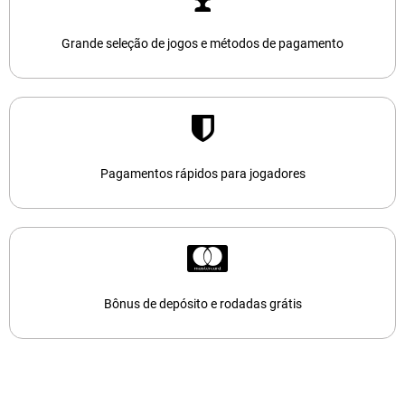
Grande seleção de jogos e métodos de pagamento
Pagamentos rápidos para jogadores
Bônus de depósito e rodadas grátis