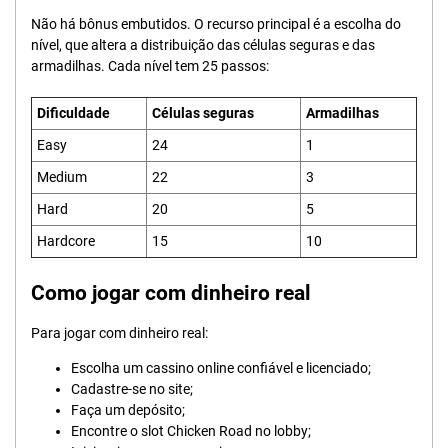
Não há bônus embutidos. O recurso principal é a escolha do
nível, que altera a distribuição das células seguras e das
armadilhas. Cada nível tem 25 passos:
Dificuldade
Células seguras
Armadilhas
Easy
24
1
Medium
22
3
Hard
20
5
Hardcore
15
10
Como jogar com dinheiro real
Para jogar com dinheiro real:
Escolha um cassino online confiável e licenciado;
Cadastre-se no site;
Faça um depósito;
Encontre o slot Chicken Road no lobby;