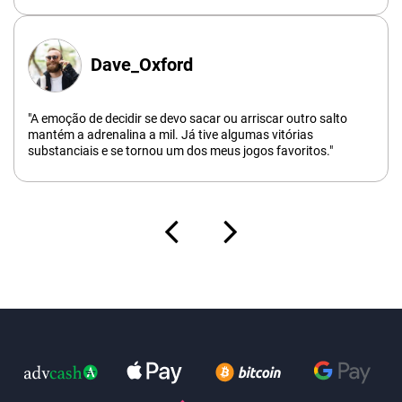
Dave_Oxford
"A emoção de decidir se devo sacar ou arriscar outro salto
mantém a adrenalina a mil. Já tive algumas vitórias
substanciais e se tornou um dos meus jogos favoritos."