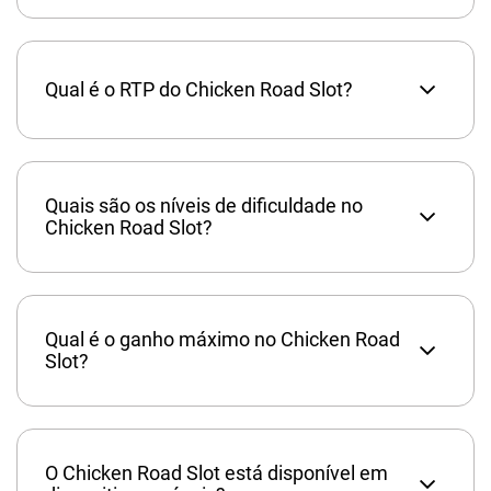
Qual é o RTP do Chicken Road Slot?
Quais são os níveis de dificuldade no
Chicken Road Slot?
Qual é o ganho máximo no Chicken Road
Slot?
O Chicken Road Slot está disponível em