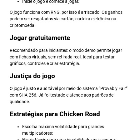
Inicie o jogo e comece a jogar.
O jogo funciona com RNG, por isso é arriscado. Os ganhos
podem ser resgatados via cartão, carteira eletrônica ou
criptomoeda.
Jogar gratuitamente
Recomendado para iniciantes: o modo demo permite jogar
com fichas virtuais, sem retirada real. Ideal para testar
gráficos, controles e criar estratégia.
Justiça do jogo
O jogo é justo e auditável por meio do sistema “Provably Fair”
com SHA‑256. Já foi testado e atende aos padrões de
qualidade.
Estratégias para Chicken Road
Escolha máxima volatilidade para grandes
multiplicadores;
Níveis fáceis para uma jogabilidade mais segura;