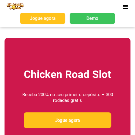
Jogue agora
Demo
Chicken Road Slot
Receba 200% no seu primeiro depósito + 300
rodadas grátis
Jogue agora