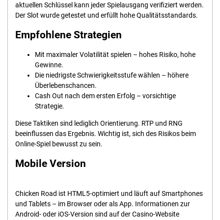
aktuellen Schlüssel kann jeder Spielausgang verifiziert werden.
Der Slot wurde getestet und erfüllt hohe Qualitätsstandards.
Empfohlene Strategien
Mit maximaler Volatilität spielen – hohes Risiko, hohe
Gewinne.
Die niedrigste Schwierigkeitsstufe wählen – höhere
Überlebenschancen.
Cash Out nach dem ersten Erfolg – vorsichtige
Strategie.
Diese Taktiken sind lediglich Orientierung. RTP und RNG
beeinflussen das Ergebnis. Wichtig ist, sich des Risikos beim
Online-Spiel bewusst zu sein.
Mobile Version
Chicken Road ist HTML5-optimiert und läuft auf Smartphones
und Tablets – im Browser oder als App. Informationen zur
Android- oder iOS-Version sind auf der Casino-Website