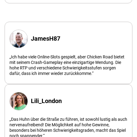
JamesH87
„Ich habe viele Online-Slots gespielt, aber Chicken Road bietet
mit seinem Crash-Gameplay eine einzigartige Wendung. Die
hohe RTP und verschiedene Schwierigkeitsstufen sorgen
dafür, dass ich immer wieder zurückkomme.“
Lili_London
„Das Huhn über die Straße zu führen, ist sowohl lustig als auch
nervenaufreibend! Die Möglichkeit auf hohe Gewinne,
besonders bei höheren Schwierigkeitsgraden, macht das Spiel
noch spannender.“