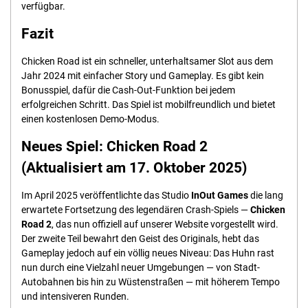
verfügbar.
Fazit
Chicken Road ist ein schneller, unterhaltsamer Slot aus dem
Jahr 2024 mit einfacher Story und Gameplay. Es gibt kein
Bonusspiel, dafür die Cash-Out-Funktion bei jedem
erfolgreichen Schritt. Das Spiel ist mobilfreundlich und bietet
einen kostenlosen Demo-Modus.
Neues Spiel: Chicken Road 2
(Aktualisiert am 17. Oktober 2025)
Im April 2025 veröffentlichte das Studio
InOut Games
die lang
erwartete Fortsetzung des legendären Crash-Spiels —
Chicken
Road 2
, das nun offiziell auf unserer Website vorgestellt wird.
Der zweite Teil bewahrt den Geist des Originals, hebt das
Gameplay jedoch auf ein völlig neues Niveau: Das Huhn rast
nun durch eine Vielzahl neuer Umgebungen — von Stadt-
Autobahnen bis hin zu Wüstenstraßen — mit höherem Tempo
und intensiveren Runden.