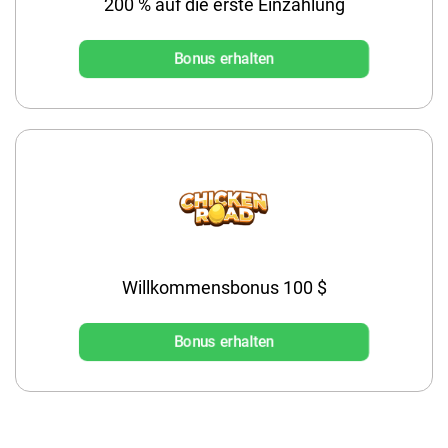
200 % auf die erste Einzahlung
Bonus erhalten
Willkommensbonus 100 $
Bonus erhalten