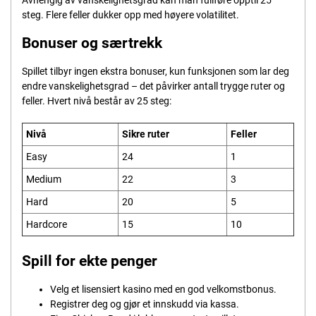
steg. Flere feller dukker opp med høyere volatilitet.
Bonuser og særtrekk
Spillet tilbyr ingen ekstra bonuser, kun funksjonen som lar deg
endre vanskelighetsgrad – det påvirker antall trygge ruter og
feller. Hvert nivå består av 25 steg:
Nivå
Sikre ruter
Feller
Easy
24
1
Medium
22
3
Hard
20
5
Hardcore
15
10
Spill for ekte penger
Velg et lisensiert kasino med en god velkomstbonus.
Registrer deg og gjør et innskudd via kassa.