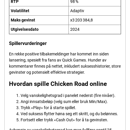
RTP
98 %
Volatilitet
Adaptiv
Maks gevinst
x3 203 384,8
Utgivelsesdato
2024
Spillervurderinger
En rekke positive tilbakemeldinger har kommet inn siden
lansering, spesielt fra fans av Quick Games. Hunder av
kommentarer finnes på nettet, inkludert suksesshistorier, store
gevinster og potensielt effektive strategier.
Hvordan spille Chicken Road online
Velg vanskelighetsgrad i panelet nederst (fire nivåer).
Angi innsatsbeløp (velg sum eller bruk Min/Max).
Trykk «Play» for å starte spillet.
Ved suksess flytter høna seg ett skritt, og du belønnes.
Fortsett eller trykk «Cash Out» for å ta gevinsten.
Avhengig av vanskelighetsgrad kan man fullføre opptil 25