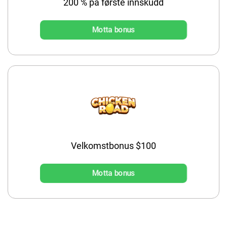
200 % på første innskudd
Motta bonus
Velkomstbonus $100
Motta bonus