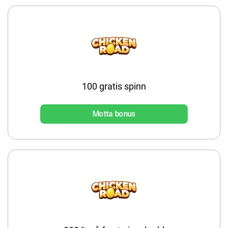
100 gratis spinn
Motta bonus