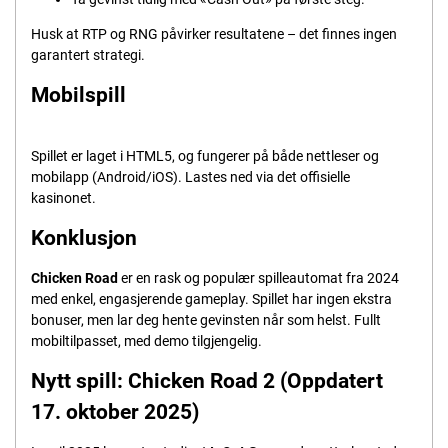
Husk at RTP og RNG påvirker resultatene – det finnes ingen
garantert strategi.
Mobilspill
Spillet er laget i HTML5, og fungerer på både nettleser og
mobilapp (Android/iOS). Lastes ned via det offisielle
kasinonet.
Konklusjon
Chicken Road
er en rask og populær spilleautomat fra 2024
med enkel, engasjerende gameplay. Spillet har ingen ekstra
bonuser, men lar deg hente gevinsten når som helst. Fullt
mobiltilpasset, med demo tilgjengelig.
Nytt spill: Chicken Road 2 (Oppdatert
17. oktober 2025)