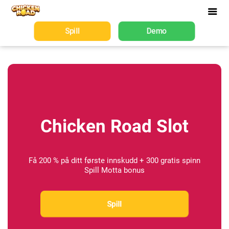
Spill
Demo
Chicken Road Slot
Få 200 % på ditt første innskudd + 300 gratis spinn
Spill Motta bonus
Spill