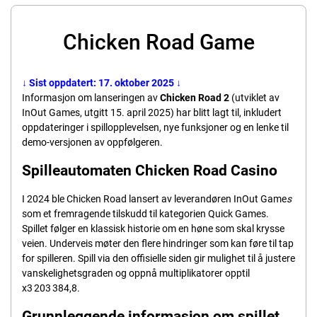
Chicken Road Game
↓ Sist oppdatert: 17. oktober 2025 ↓
Informasjon om lanseringen av
Chicken Road 2
(utviklet av
InOut Games, utgitt 15. april 2025) har blitt lagt til, inkludert
oppdateringer i spillopplevelsen, nye funksjoner og en lenke til
demo-versjonen av oppfølgeren.
Spilleautomaten Chicken Road Casino
I 2024 ble Chicken Road lansert av leverandøren InOut Game
s
som et fremragende tilskudd til kategorien Quick Games.
Spillet følger en klassisk historie om en høne som skal krysse
veien. Underveis møter den flere hindringer som kan føre til tap
for spilleren. Spill via den offisielle siden gir mulighet til å justere
vanskelighetsgraden og oppnå multiplikatorer opptil
x3 203 384,8.
Grunnleggende informasjon om spillet