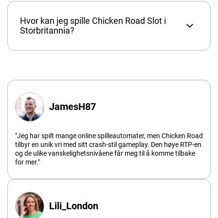
Hvor kan jeg spille Chicken Road Slot i
Storbritannia?
JamesH87
"Jeg har spilt mange online spilleautomater, men Chicken Road
tilbyr en unik vri med sitt crash-stil gameplay. Den høye RTP-en
og de ulike vanskelighetsnivåene får meg til å komme tilbake
for mer."
Lili_London