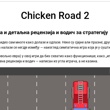
Chicken Road 2
а и детаљна рецензија и водич за стратегију
део сам многе како долазе и одлазе. Неке су сјајне али празне; друг
s
налази се негдје између — наизглед симпатична игра која је у суш
овољно евра) у овој игри да бих схватио како функционише, како „
ена рецензија и водич — написан из угла играча, а не казина.