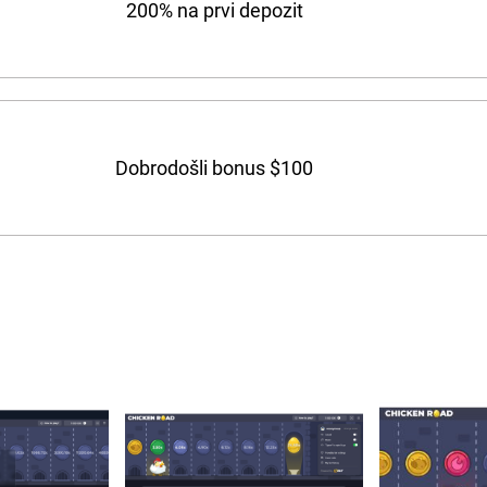
200% na prvi depozit
Dobrodošli bonus $100