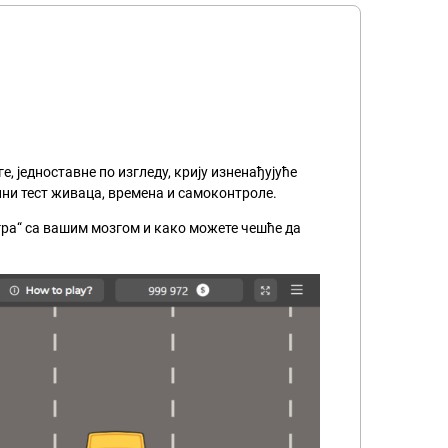
е, једноставне по изгледу, крију изненађујуће
тини тест живaца, времена и самоконтроле.
игра“ са вашим мозгом и како можете чешће да