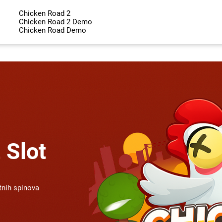
Chicken Road 2
Chicken Road 2 Demo
Chicken Road Demo
 Slot
tnih spinova