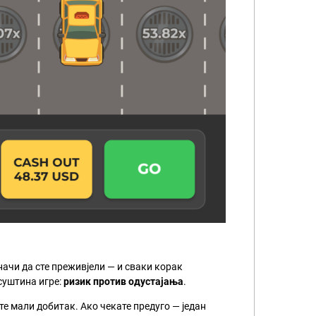
начи да сте преживјели — и сваки корак
 суштина игре:
ризик против одустајања
.
ате мали добитак. Ако чекате предуго — један