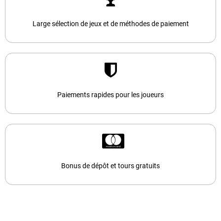
Large sélection de jeux et de méthodes de paiement
Paiements rapides pour les joueurs
Bonus de dépôt et tours gratuits