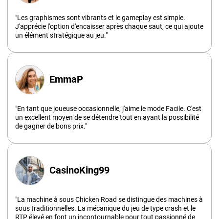
"Les graphismes sont vibrants et le gameplay est simple.
J'apprécie l'option d'encaisser après chaque saut, ce qui ajoute
un élément stratégique au jeu."
EmmaP
"En tant que joueuse occasionnelle, j'aime le mode Facile. C'est
un excellent moyen de se détendre tout en ayant la possibilité
de gagner de bons prix."
CasinoKing99
"La machine à sous Chicken Road se distingue des machines à
sous traditionnelles. La mécanique du jeu de type crash et le
RTP élevé en font un incontournable pour tout passionné de