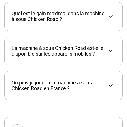
Quel est le gain maximal dans la machine
à sous Chicken Road ?
La machine à sous Chicken Road est-elle
disponible sur les appareils mobiles ?
Où puis-je jouer à la machine à sous
Chicken Road en France ?