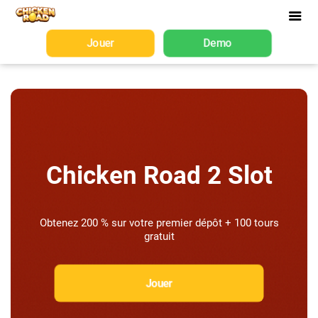
Jouer
Demo
Chicken Road 2 Slot
Obtenez 200 % sur votre premier dépôt + 100 tours
gratuit
Jouer