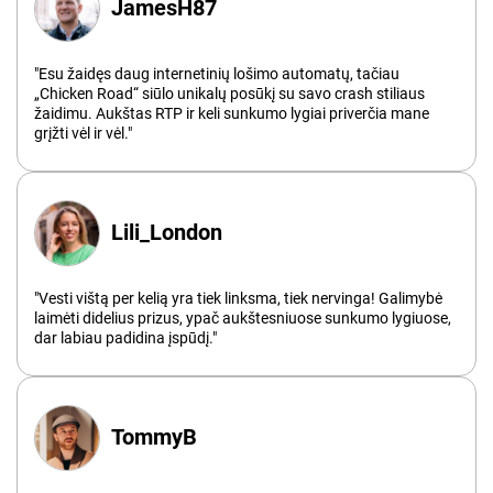
JamesH87
"Esu žaidęs daug internetinių lošimo automatų, tačiau
„Chicken Road“ siūlo unikalų posūkį su savo crash stiliaus
žaidimu. Aukštas RTP ir keli sunkumo lygiai priverčia mane
grįžti vėl ir vėl."
Lili_London
"Vesti vištą per kelią yra tiek linksma, tiek nervinga! Galimybė
laimėti didelius prizus, ypač aukštesniuose sunkumo lygiuose,
dar labiau padidina įspūdį."
TommyB