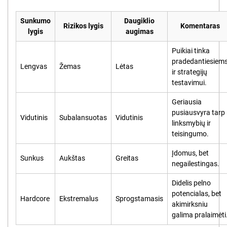
Sunkumo
Daugiklio
Rizikos lygis
Komentaras
lygis
augimas
Puikiai tinka
pradedantiesiem
Lengvas
Žemas
Lėtas
ir strategijų
testavimui.
Geriausia
pusiausvyra tarp
Vidutinis
Subalansuotas
Vidutinis
linksmybių ir
teisingumo.
Įdomus, bet
Sunkus
Aukštas
Greitas
negailestingas.
Didelis pelno
potencialas, bet
Hardcore
Ekstremalus
Sprogstamasis
akimirksniu
galima pralaimėti