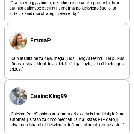
"Grafika yra gyvybinga, o žaidimo mechanika paprasta. Man
patinka galimybė pasiimti laimėjimą po kiekvieno šuolio, tai
suteikia žaidimui strateginį elementą."
EmmaP
"Kaip atsitiktinė žaidėja, mėgaujuosi Lengvu režimu. Tai puikus
būdas atsipalaiduoti ir vis tiek turėti galimybę laimėti neblogus
prizus."
CasinoKing99
„Chicken Road“ lošimo automatas išsiskiria iš tradicinių lošimo
automatų. Crash žaidimo mechanika ir aukštas RTP daro jį
privalomu išbandyti kiekvienam lošimo automatų entuziastui."