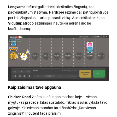
Lengvame
režime gali prireikti dešimties žingsnių, kad
padvigubintum statymą.
Hardcore
režime gali patrigubinti vos
per tris žingsnius — arba prarasti viską. Asmeniškai renkuosi
Vidutinį
: atrodo sąžiningas ir suteikia adrenalino be
kraštutinumų.
Kaip žaidimas tave apgauna
Chicken Road 2
nėra sudėtingas mechanikoje — vienas
mygtukas pradeda, kitas sustabdo. Tikras iššūkis vyksta tavo
galvoje. Kiekvienas raundas tarsi šnabžda: „Dar vienas
žingsnis?“ Ir būtent tada pralaimi.