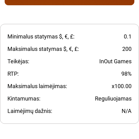
Minimalus statymas $, €, £:
0.1
Maksimalus statymas $, €, £:
200
Teikėjas:
InOut Games
RTP:
98%
Maksimalus laimėjimas:
x100.00
Kintamumas:
Reguliuojamas
Laimėjimų dažnis:
N/A