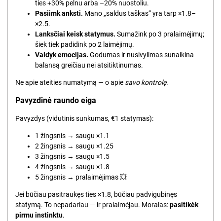
ties +30% pelnu arba –20% nuostoliu.
Pasiimk anksti.
Mano „saldus taškas“ yra tarp ×1.8–
×2.5.
Lanksčiai keisk statymus.
Sumažink po 3 pralaimėjimų;
šiek tiek padidink po 2 laimėjimų.
Valdyk emocijas.
Godumas ir nusivylimas sunaikina
balansą greičiau nei atsitiktinumas.
Ne apie ateities numatymą — o apie
savo kontrolę
.
Pavyzdinė raundo eiga
Pavyzdys (vidutinis sunkumas, €1 statymas):
1 žingsnis → saugu ×1.1
2 žingsnis → saugu ×1.25
3 žingsnis → saugu ×1.5
4 žingsnis → saugu ×1.8
5 žingsnis → pralaimėjimas 💥
Jei būčiau pasitraukęs ties ×1.8, būčiau padvigubinęs
statymą. To nepadariau — ir pralaimėjau. Moralas:
pasitikėk
pirmu instinktu
.