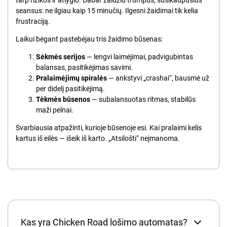
seansus: ne ilgiau kaip 15 minučių. Ilgesni žaidimai tik kelia
frustraciją.
Laikui bėgant pastebėjau tris žaidimo būsenas:
Sėkmės serijos
— lengvi laimėjimai, padvigubintas
balansas, pasitikėjimas savimi.
Pralaimėjimų spiralės
— ankstyvi „crashai“, bausmė už
per didelį pasitikėjimą.
Tėkmės būsenos
— subalansuotas ritmas, stabilūs
maži pelnai.
Svarbiausia atpažinti, kurioje būsenoje esi. Kai pralaimi kelis
kartus iš eilės — išeik iš karto. „Atsilošti“ neįmanoma.
Kas yra Chicken Road lošimo automatas?