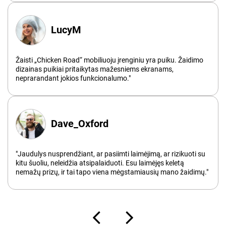
LucyM
Žaisti „Chicken Road“ mobiliuoju įrenginiu yra puiku. Žaidimo
dizainas puikiai pritaikytas mažesniems ekranams,
neprarandant jokios funkcionalumo."
Dave_Oxford
"Jaudulys nusprendžiant, ar pasiimti laimėjimą, ar rizikuoti su
kitu šuoliu, neleidžia atsipalaiduoti. Esu laimėjęs keletą
nemažų prizų, ir tai tapo viena mėgstamiausių mano žaidimų."