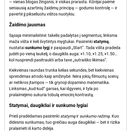
— vienas blogas žingsnis, ir viskas prarasta. Kūrėjai paėmė
seniausią azartinių žaidimų principą — godumo kontrolę — ir
pavertė jį pikseliuotu vištos nuotykiu.
Žaidimo jausmas
Sąsaja minimalistinė: takelis padalytas į segmentus, linksma
maža višta ir keli švytintys mygtukai. Pasirenki
statymą
,
nustatai
sunkumo lygį
ir paspaudi „Start“. Tada višta pradeda
judėti po vieną laukelį, o daugiklis auga: ×1.10, ×1.25, ×1.50…
kol nusprendi pasitraukti arba tave „sutraiško likimas“.
Kiekvienas raundas trunka kelias sekundes, bet kiekvienas
sprendimas atrodo kaip amžinybė. Nėra jokių filmuotų scenų
ar netikros įtampos — tik grynoji dopamino matematika.
Linksmas „kud-kud“ garsas, kai išgyveni, ir tyla po
pralaimėjimo sukuria tobulą emocinį kontrastą.
Statymai, daugikliai ir sunkumo lygiai
Prieš pradėdamas pasirenki
statymą
ir
sunkumo režimą
. Kuo
didesnis sunkumas, tuo greičiau auga daugikliai — bet ir rizika
pralaimėti iš karto didėja.