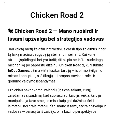
Chicken Road 2
🐔 Chicken Road 2 — Mano nuoširdi ir
išsami apžvalga bei strategijos vadovas
Jau keletą metų žaidžiu internetinius crash tipo žaidimus ir per
tą laiką mačiau daugybę jų ateinant ir išeinant. Kai kurie
atrodo įspūdingai, bet yra tušti; kiti slepia netikėtai sudėtingą
mechaniką po paprastu dizainu.
Chicken Road 2
, kurį sukūrė
InOut Games
, užima vietą kažkur tarp jų — iš pirmo žvilgsnio
mielas konceptas, o iš tikrųjų – įtampos, savikontrolės ir
godumo valdymo išbandymas.
Praleidau pakankamai valandų (ir, tiesą sakant, eurų)
žaisdamas šį žaidimą, kad suprasčiau, kaip jis veikia, kaip jis
manipuliuoja tavo smegenimis ir kaip gali dažniau išeiti
laimėtoju nei pralaimėtoju. Štai mano išsami, atvira apžvalga ir
vadovas — parašyta iš žaidėjo, o ne kazino perspektyvos.