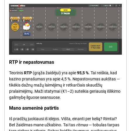
RTP ir nepastovumas
Teorinis
RTP
(grąža žaidėjui) yra apie
95,5 %
. Tai reiškia, kad
kazino pranašumas yra apie 4,5 %. Nepastovumas aukštas —
tikėkis dažnų mažų laimėjimų ir retkarčiais skaudžių
pralaimėjimų. Maži statymai (€1–2) suteikia geriausią išlikimo
galimybę ilguose seansuose.
Mano asmeninė patirtis
Iš pradžių juokiausi iš idėjos. Višta, einanti per kelią? Rimtai?
Bet žaidimas mane užkabino. Tai tas
ritmas
— tobulas tarpas
tarp rizikos ir atlygio. Dabar žaidžiu trumpus, susikaupusius