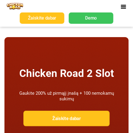
Žaiskite dabar
Demo
Chicken Road 2 Slot
Gaukite 200% už pirmąjį įnašą + 100 nemokamų
sukimų
Žaiskite dabar