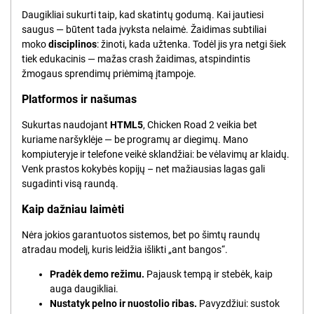
Daugikliai sukurti taip, kad skatintų godumą. Kai jautiesi
saugus — būtent tada įvyksta nelaimė. Žaidimas subtiliai
moko
disciplinos
: žinoti, kada užtenka. Todėl jis yra netgi šiek
tiek edukacinis — mažas crash žaidimas, atspindintis
žmogaus sprendimų priėmimą įtampoje.
Platformos ir našumas
Sukurtas naudojant
HTML5
, Chicken Road 2 veikia bet
kuriame naršyklėje — be programų ar diegimų. Mano
kompiuteryje ir telefone veikė sklandžiai: be vėlavimų ar klaidų.
Venk prastos kokybės kopijų – net mažiausias lagas gali
sugadinti visą raundą.
Kaip dažniau laimėti
Nėra jokios garantuotos sistemos, bet po šimtų raundų
atradau modelį, kuris leidžia išlikti „ant bangos“.
Pradėk demo režimu.
Pajausk tempą ir stebėk, kaip
auga daugikliai.
Nustatyk pelno ir nuostolio ribas.
Pavyzdžiui: sustok