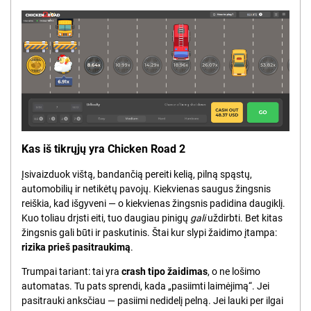
Kas iš tikrųjų yra Chicken Road 2
Įsivaizduok vištą, bandančią pereiti kelią, pilną spąstų,
automobilių ir netikėtų pavojų. Kiekvienas saugus žingsnis
reiškia, kad išgyveni — o kiekvienas žingsnis padidina daugiklį.
Kuo toliau drįsti eiti, tuo daugiau pinigų
gali
uždirbti. Bet kitas
žingsnis gali būti ir paskutinis. Štai kur slypi žaidimo įtampa:
rizika prieš pasitraukimą
.
Trumpai tariant: tai yra
crash tipo žaidimas
, o ne lošimo
automatas. Tu pats sprendi, kada „pasiimti laimėjimą“. Jei
pasitrauki anksčiau — pasiimi nedidelį pelną. Jei lauki per ilgai