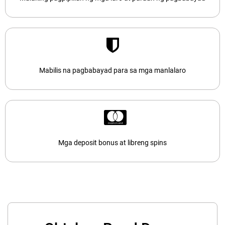
Mabilis na pagbabayad para sa mga manlalaro
Mga deposit bonus at libreng spins