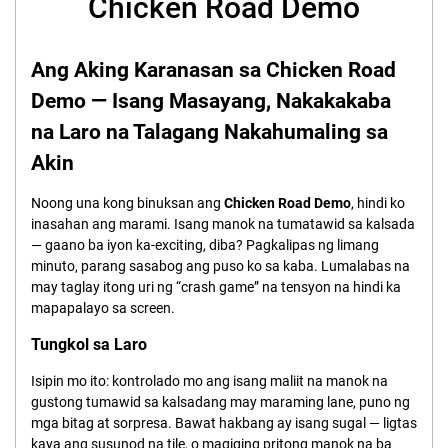
Chicken Road Demo
Ang Aking Karanasan sa Chicken Road
Demo — Isang Masayang, Nakakakaba
na Laro na Talagang Nakahumaling sa
Akin
Noong una kong binuksan ang
Chicken Road Demo
, hindi ko
inasahan ang marami. Isang manok na tumatawid sa kalsada
— gaano ba iyon ka-exciting, diba? Pagkalipas ng limang
minuto, parang sasabog ang puso ko sa kaba. Lumalabas na
may taglay itong uri ng “crash game” na tensyon na hindi ka
mapapalayo sa screen.
Tungkol sa Laro
Isipin mo ito: kontrolado mo ang isang maliit na manok na
gustong tumawid sa kalsadang may maraming lane, puno ng
mga bitag at sorpresa. Bawat hakbang ay isang sugal — ligtas
kaya ang susunod na tile, o magiging pritong manok na ba