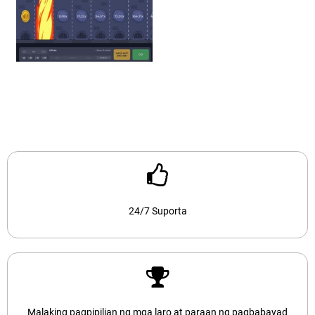
24/7 Suporta
Malaking pagpipilian ng mga laro at paraan ng pagbabayad