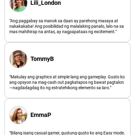
Lili_London
"Ang paggabay sa manok sa daan ay parehong masaya at
nakakakaba! Ang posibilidad ng malalaking panalo, lalo na sa
mas mahihirap na antas, ay nagpapataas ng excitement."
TommyB
"Makulay ang graphics at simple lang ang gameplay. Gusto ko
ang opsyon na mag-cash out pagkatapos ng bawat pagtalon
—nagdadagdag ito ng estratehikong elemento sa laro."
EmmaP
"Bilang isang casual gamer, gustung-gusto ko ang Easy mode.