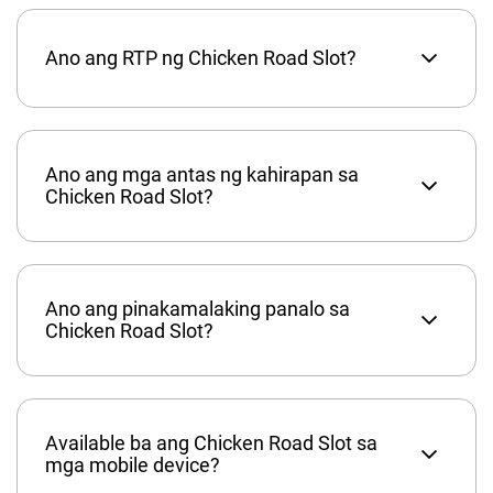
Ano ang RTP ng Chicken Road Slot?
Ano ang mga antas ng kahirapan sa
Chicken Road Slot?
Ano ang pinakamalaking panalo sa
Chicken Road Slot?
Available ba ang Chicken Road Slot sa
mga mobile device?