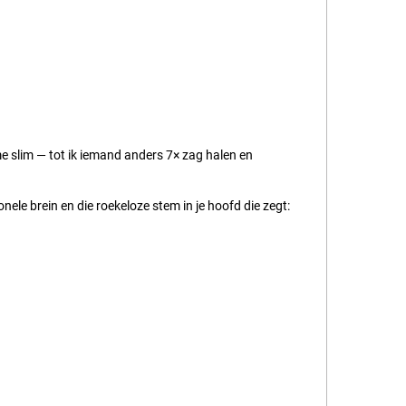
me slim — tot ik iemand anders 7× zag halen en
onele brein en die roekeloze stem in je hoofd die zegt: