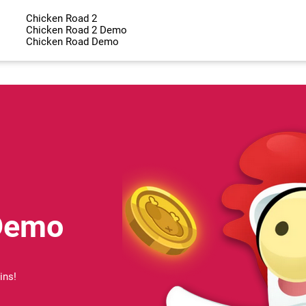
Chicken Road 2
Chicken Road 2 Demo
Chicken Road Demo
Demo
ins!