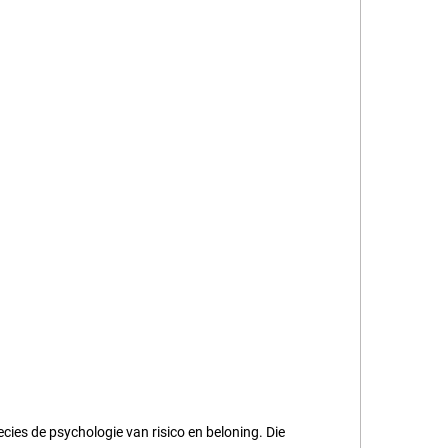
ies de psychologie van risico en beloning. Die