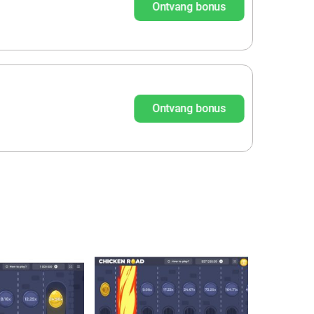
Ontvang bonus
Ontvang bonus