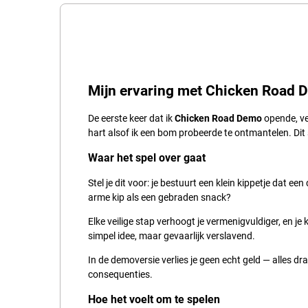
Mijn ervaring met Chicken Road D
De eerste keer dat ik
Chicken Road Demo
opende, ve
hart alsof ik een bom probeerde te ontmantelen. Dit 
Waar het spel over gaat
Stel je dit voor: je bestuurt een klein kippetje dat ee
arme kip als een gebraden snack?
Elke veilige stap verhoogt je vermenigvuldiger, en je 
simpel idee, maar gevaarlijk verslavend.
In de demoversie verlies je geen echt geld — alles dr
consequenties.
Hoe het voelt om te spelen