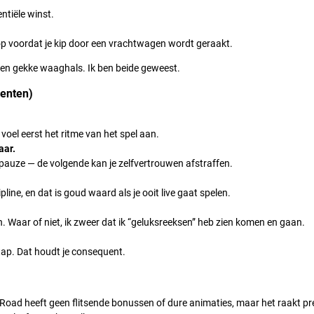
ntiële winst.
rop voordat je kip door een vrachtwagen wordt geraakt.
f een gekke waaghals. Ik ben beide geweest.
menten)
oel eerst het ritme van het spel aan.
aar.
pauze — de volgende kan je zelfvertrouwen afstraffen.
ipline, en dat is goud waard als je ooit live gaat spelen.
len. Waar of niet, ik zweer dat ik “geluksreeksen” heb zien komen en gaan.
 stap. Dat houdt je consequent.
oad heeft geen flitsende bonussen of dure animaties, maar het raakt prec