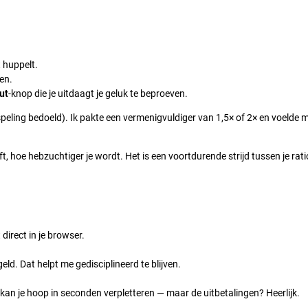
t huppelt.
en.
ut
-knop die je uitdaagt je geluk te beproeven.
speling bedoeld). Ik pakte een vermenigvuldiger van 1,5× of 2× en voelde 
t, hoe hebzuchtiger je wordt. Het is een voortdurende strijd tussen je rati
direct in je browser.
 geld. Dat helpt me gedisciplineerd te blijven.
” kan je hoop in seconden verpletteren — maar de uitbetalingen? Heerlijk.