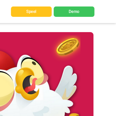
Speel
Demo