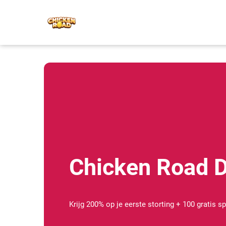
Chicken Road 
Krijg 200% op je eerste storting + 100 gratis sp